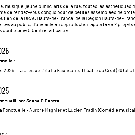
e, musique, jeune public, arts de la rue, toutes les esthétiques 
me de rendez-vous conçus pour de petites assemblées de profes
outien de la DRAC Hauts-de-France, de la Région Hauts-de-Franc
rtes au public, d’une aide en coproduction apportée à 2 projets 
s dont Scène O Centre fait partie.
026
nelle :
 2025 : La Croisée #6 à La Faïencerie, Théâtre de Creil (60) et 
025
accueilli par Scène O Centre :
 Ponctuelle - Aurore Magnier et Lucien Fradin (Comédie musical
rdy