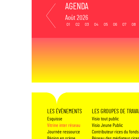
AGENDA
Août 2026
01
02
03
04
05
06
07
08
LES ÉVÈNEMENTS
LES GROUPES DE TRAVA
Esquisse
Visio tout public
Vitrine inter réseau
Visio Jeune Public
Journée ressource
Contributeur·rices du fonds
Région en scène
Réseau des médiateur·rice