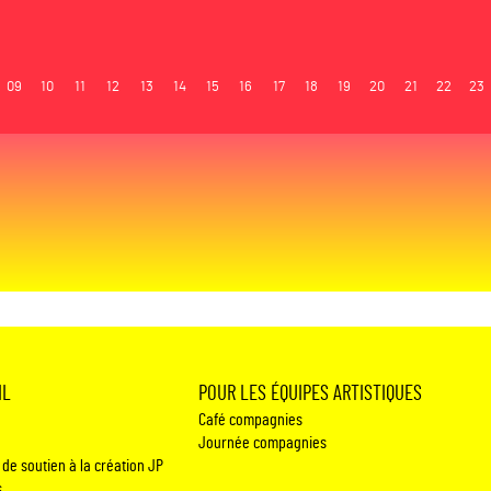
09
10
11
12
13
14
15
16
17
18
19
20
21
22
23
IL
POUR LES ÉQUIPES ARTISTIQUES
Café compagnies
Journée compagnies
 de soutien à la création JP
s