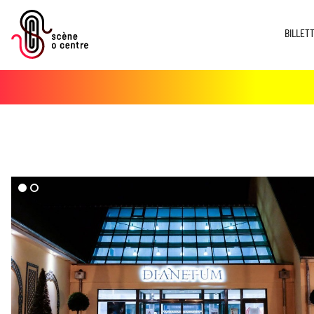
BILLET
dd($imgs->media)