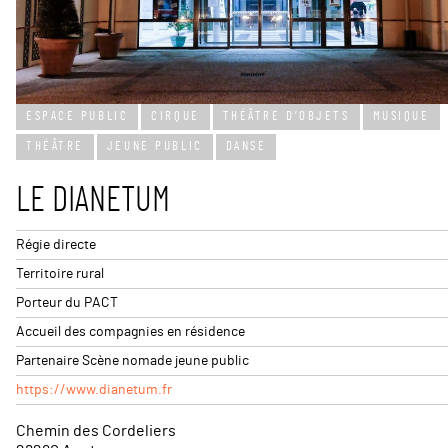
Leaflet
| ©
OpenStreetMap
c
ESPACE PUBLIC
CIRQUE
THÉÂTRE D’OBJETS
MUSIQUE
+
THÉÂTRE
JEUNE PUBLIC
DANSE
−
LE DIANETUM
Régie directe
Territoire rural
Porteur du PACT
Accueil des compagnies en résidence
Partenaire Scène nomade jeune public
https://www.dianetum.fr
Chemin des Cordeliers