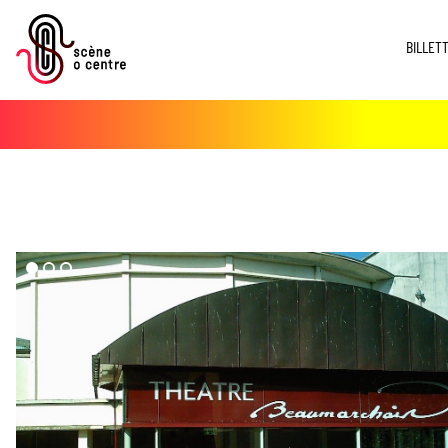
BILLET
dd($imgs->media)