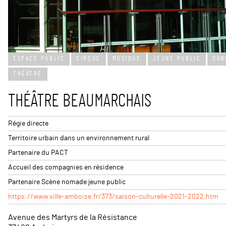
Leaflet
| ©
OpenStreetMap
c
ESPACE PUBLIC
CIRQUE
MUSIQUE
JEUNE PUBLIC
DAN
+
THÉÂTRE
−
THÉÂTRE BEAUMARCHAIS
Régie directe
Territoire urbain dans un environnement rural
Partenaire du PACT
Accueil des compagnies en résidence
Partenaire Scène nomade jeune public
https://www.ville-amboise.fr/373/saison-culturelle-2021-2022.htm
Avenue des Martyrs de la Résistance