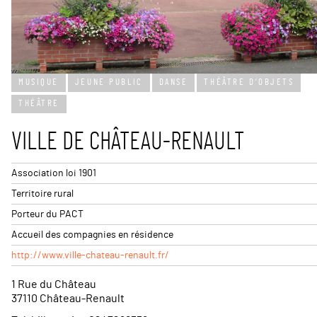
Leaflet
| ©
OpenStreetMap
c
MUSIQUE
JEUNE PUBLIC
DANSE
THÉÂTRE D’OBJETS
+
THÉÂTRE
−
VILLE DE CHÂTEAU-RENAULT
Association loi 1901
Territoire rural
Porteur du PACT
Accueil des compagnies en résidence
http://www.ville-chateau-renault.fr/
1 Rue du Château
37110 Château-Renault