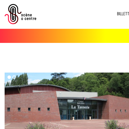
BILLET
dd($imgs->media)