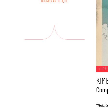
DOSSIER ARTISTIQUE
THÉÂ
KIM
Comp
"Habit