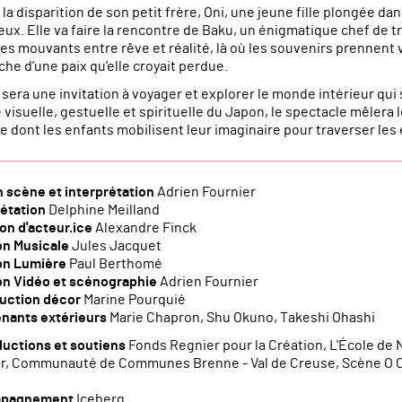
la disparition de son petit frère, Oni, une jeune fille plongée d
eux. Elle va faire la rencontre de Baku, un énigmatique chef de t
s mouvants entre rêve et réalité, là où les souvenirs prennent vi
he d’une paix qu’elle croyait perdue.
a
sera une invitation à voyager et explorer le monde intérieur qui
 visuelle, gestuelle et spirituelle du Japon, le spectacle mêlera 
e dont les enfants mobilisent leur imaginaire pour traverser les
n scène et interprétation
Adrien Fournier
rétation
Delphine Meilland
ion d'acteur.ice
Alexandre Finck
on Musicale
Jules Jacquet
on Lumière
Paul Berthomé
on Vidéo et scénographie
Adrien Fournier
uction décor
Marine Pourquié
enants extérieurs
Marie Chapron, Shu Okuno, Takeshi Ohashi
uctions et soutiens
Fonds Regnier pour la Création, L'École de
r, Communauté de Communes Brenne - Val de Creuse, Scène O Cen
pagnement
Iceberg