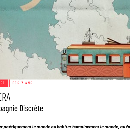
TRE
DÈS 7 ANS
ERA
agnie Discrète
er poétiquement le monde ou habiter humainement le monde, au fon