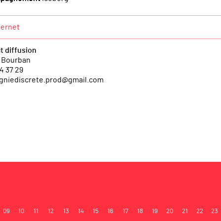
ternet
t diffusion
 Bourban
4 37 29
niediscrete.prod@gmail.com
09
10
11
12
13
14
15
16
17
18
19
20
21
22
23