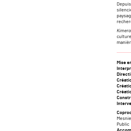
Depuis 
silenci
paysage
recherc
Kimer
culture
manièr
Mise e
Interp
Direct
Créati
Créati
Créati
Constr
Interv
Coprod
Mesnie
Public
Accom