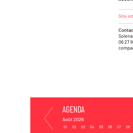
Site in
Contac
Solena
06 27 9
compag
AGENDA
Août 2026
01
02
03
04
05
06
07
08