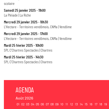
scolaire
Samedi 25 janvier 2025 - 11h00
La Pléiade | La Riche
Mercredi 29 janvier 2025 - 10h30
L'Hectare - Territoires vendômois, CNMa | Vendôme
Mercredi 29 janvier 2025 - 17h00
L'Hectare - Territoires vendômois, CNMa | Vendôme
Mardi 25 février 2025 - 10h00
SPL C'Chartres Spectacles | Chartres
Mardi 25 février 2025 - 14h30
SPL C'Chartres Spectacles | Chartres
AGENDA
Août 2026
01
02
03
04
05
06
07
08
09
10
11
12
13
14
15
16
17
18
19