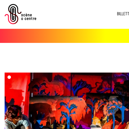
BILLET
dd($imgs->media)