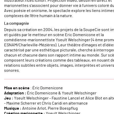
illustrateur.rices Icinori. Projection vidéo, dessin en direct et
marionnettes s’associent pour donner vie à l’univers coloré du 
Avec poésie et onirisme, le spectacle explore les liens intime
complexes de l’être humain à la nature.
La compagnie
Depuis sa création en 2004, les projets de la SoupeCie sont i
et guidés par le metteur en scène Eric Domenicone et la
comédienne-marionnettiste Yseult Welschinger (4 ème prom
ESNAM/Charleville-Mézières). Leur théâtre d’images et d’idée
caractérisé par une esthétique picturale, cherche à interroge
chacun et chacune dans son rapport intime au monde. Sur scèn
composent leurs créations comme des tableaux, en nouant d
relations subtiles entre objets, images, interprètes et univer
sonores.
Mise en scène
: Éric Domenicone
Adaptation :
Éric Domenicone & Yseult Welschinger
Jeu :
Yseult Welschinger - Faustine Lancel et Alice Blot en al
- Maxime Scherrer et Chris Caridi en alternance
Musique :
Antoine Arlot, Pierre Boespflug
Création marionnette :
Yseult Welschinger