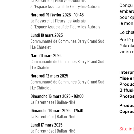
La Passerelle | Fleury-les-Aubrais
Conçu 
à l'Espace Associatif de Fleury-les-Aubrais
embarq
Mercredi 19 février 2025 - 10h45
pour q
La Passerelle | Fleury-les-Aubrais
le mon
à l'Espace Associatif de Fleury-les-Aubrais
Le ch
Lundi 10 mars 2025
Porté 
Communauté de Communes Berry Grand Sud
Mikroko
| Le Châtelet
vidéo o
Mardi 11 mars 2025
Communauté de Communes Berry Grand Sud
| Le Châtelet
Interp
Mercredi 12 mars 2025
Mise e
Communauté de Communes Berry Grand Sud
Produc
| Le Châtelet
Diffus
Photo
Dimanche 16 mars 2025 - 16h00
La Parenthèse | Ballan-Miré
Produ
Dimanche 16 mars 2025 - 17h30
Coprod
La Parenthèse | Ballan-Miré
Lundi 17 mars 2025
Site in
La Parenthèse | Ballan-Miré