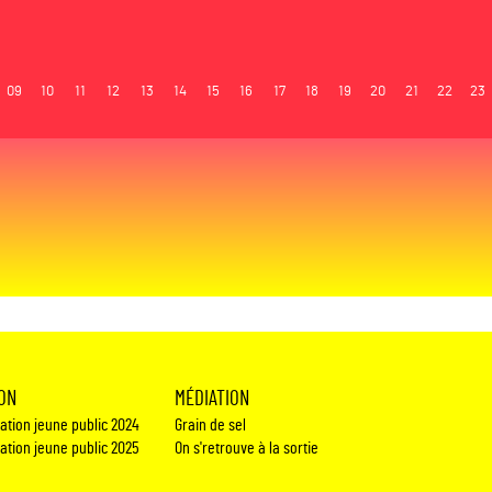
09
10
11
12
13
14
15
16
17
18
19
20
21
22
23
ION
MÉDIATION
éation jeune public 2024
Grain de sel
éation jeune public 2025
On s'retrouve à la sortie