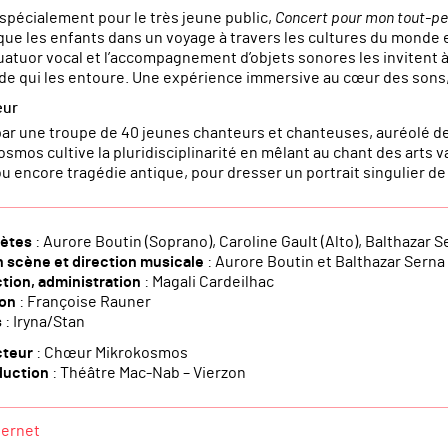
spécialement pour le très jeune public,
Concert pour mon tout-pe
ue les enfants dans un voyage à travers les cultures du monde e
uatuor vocal et l’accompagnement d’objets sonores les invitent à
de qui les entoure. Une expérience immersive au cœur des sons,
œur
par une troupe de 40 jeunes chanteurs et chanteuses, auréolé de 
smos cultive la pluridisciplinarité en mêlant au chant des arts v
u encore tragédie antique, pour dresser un portrait singulier de l’
rètes
: Aurore Boutin (Soprano), Caroline Gault (Alto), Balthazar S
n scène et direction musicale
: Aurore Boutin et Balthazar Serna
tion, administration
: Magali Cardeilhac
ion
: Françoise Rauner
s
: Iryna/Stan
cteur
: Chœur Mikrokosmos
uction
: Théâtre Mac-Nab – Vierzon
ternet