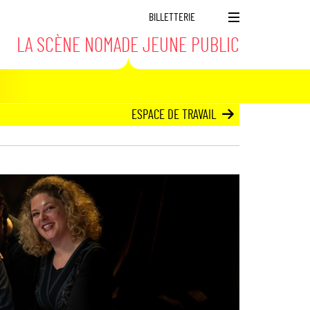
BILLETTERIE
M
LA SCÈNE NOMADE JEUNE PUBLIC
e
n
u
ESPACE DE TRAVAIL