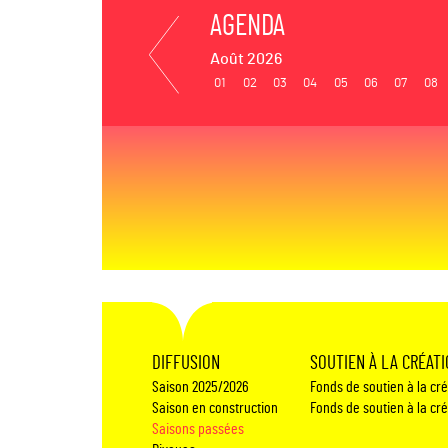
AGENDA
Août 2026
01
02
03
04
05
06
07
08
DIFFUSION
SOUTIEN À LA CRÉAT
Saison 2025/2026
Fonds de soutien à la cr
Saison en construction
Fonds de soutien à la cr
Saisons passées