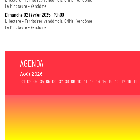
L'Hectare - Territoires vendômois, CNMa | Vendôme
Le Minotaure - Vendôme
Dimanche 02 février 2025 - 19h00
L'Hectare - Territoires vendômois, CNMa | Vendôme
Le Minotaure - Vendôme
AGENDA
Août 2026
01
02
03
04
05
06
07
08
09
10
11
12
13
14
15
16
17
18
19