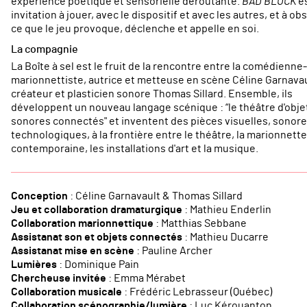
expérience poétique et sensorielle déroutante.
BAD BLOCK
es
invitation à jouer, avec le dispositif et avec les autres, et à ob
ce que le jeu provoque, déclenche et appelle en soi.
La compagnie
La Boîte à sel est le fruit de la rencontre entre la comédienne-
marionnettiste, autrice et metteuse en scène Céline Garnavaul
créateur et plasticien sonore Thomas Sillard. Ensemble, ils
développent un nouveau langage scénique : “le théâtre d'obje
sonores connectés" et inventent des pièces visuelles, sonore
technologiques, à la frontière entre le théâtre, la marionnette
contemporaine, les installations d'art et la musique.
Conception
: Céline Garnavault & Thomas Sillard
Jeu et collaboration dramaturgique
: Mathieu Enderlin
Collaboration marionnettique
: Matthias Sebbane
Assistanat son et objets connectés
: Mathieu Ducarre
Assistanat mise en scène
: Pauline Archer
Lumières
: Dominique Pain
Chercheuse invitée
: Emma Mérabet
Collaboration musicale
: Frédéric Lebrasseur (Québec)
Collaboration scénographie/lumière
: Luc Kérouanton