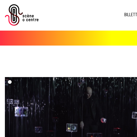
BILLET
dd($imgs->media)