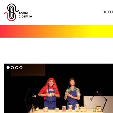
BILLET
dd($imgs->media)