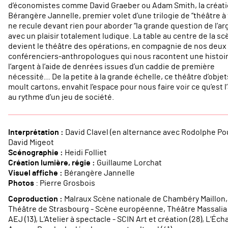
d’économistes comme David Graeber ou Adam Smith, la créati
Bérangère Jannelle, premier volet d’une trilogie de “théâtre à 
ne recule devant rien pour aborder “la grande question de l’ar
avec un plaisir totalement ludique. La table au centre de la s
devient le théâtre des opérations, en compagnie de nos deux
conférenciers-anthropologues qui nous racontent une histoi
l’argent à l’aide de denrées issues d’un caddie de première
nécessité… De la petite à la grande échelle, ce théâtre d’objet
moult cartons, envahit l’espace pour nous faire voir ce qu’est l
au rythme d’un jeu de société.
Interprétation :
David Clavel (en alternance avec Rodolphe Pou
David Migeot
Scénographie :
Heidi Folliet
Création lumière, régie :
Guillaume Lorchat
Visuel affiche :
Bérangère Jannelle
Photos
: Pierre Grosbois
Coproduction :
Malraux Scène nationale de Chambéry Maillon,
Théâtre de Strasbourg - Scène européenne, Théâtre Massalia
AEJ (13), L’Atelier à spectacle - SCIN Art et création (28), L’Écha