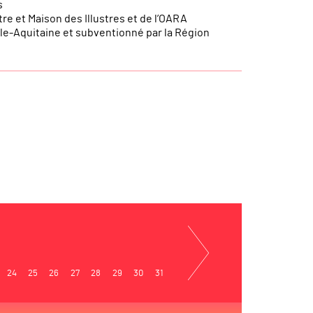
s
re et Maison des Illustres et de l’OARA
lle-Aquitaine et subventionné par la Région
24
25
26
27
28
29
30
31