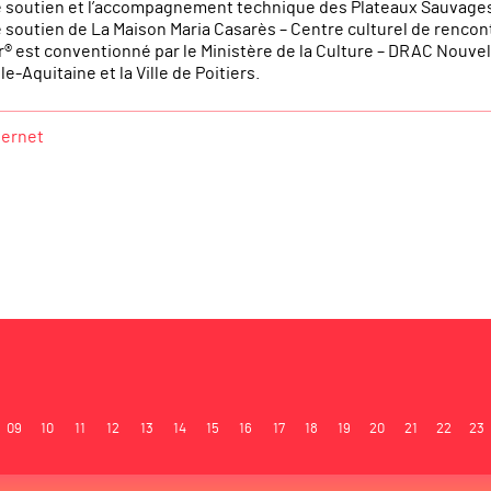
e soutien et l’accompagnement technique des Plateaux Sauvage
 soutien de La Maison Maria Casarès – Centre culturel de rencont
ur® est conventionné par le Ministère de la Culture – DRAC Nouve
e-Aquitaine et la Ville de Poitiers.
ternet
09
10
11
12
13
14
15
16
17
18
19
20
21
22
23