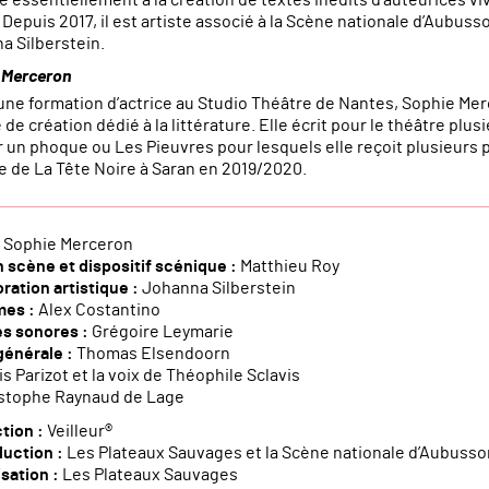
Depuis 2017, il est artiste associé à la Scène nationale d’Aubusso
a Silberstein.
 Merceron
une formation d’actrice au Studio Théâtre de Nantes, Sophie Mer
de création dédié à la littérature. Elle écrit pour le théâtre plusie
un phoque ou Les Pieuvres pour lesquels elle reçoit plusieurs pri
e de La Tête Noire à Saran en 2019/2020.
Sophie Merceron
 scène et dispositif scénique :
Matthieu Roy
ration artistique :
Johanna Silberstein
mes :
Alex Costantino
s sonores :
Grégoire Leymarie
générale :
Thomas Elsendoorn
is Parizot et la voix de Théophile Sclavis
stophe Raynaud de Lage
tion :
Veilleur®
uction :
Les Plateaux Sauvages et la Scène nationale d’Aubusso
isation :
Les Plateaux Sauvages