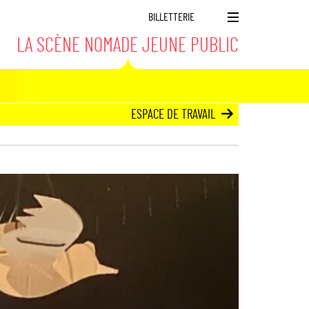
BILLETTERIE
M
LA SCÈNE NOMADE JEUNE PUBLIC
e
n
u
ESPACE DE TRAVAIL