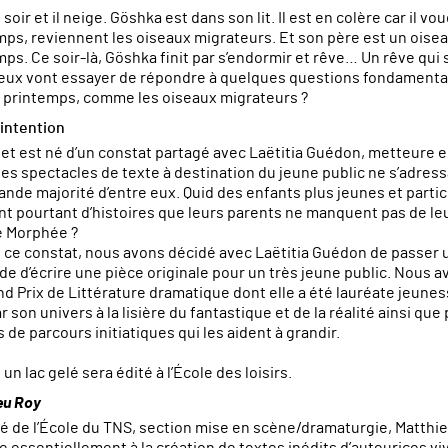
e soir et il neige. Göshka est dans son lit. Il est en colère car il v
ps, reviennent les oiseaux migrateurs. Et son père est un oiseau 
ps. Ce soir-là, Göshka finit par s’endormir et rêve… Un rêve qui s
eux vont essayer de répondre à quelques questions fondamenta
e printemps, comme les oiseaux migrateurs ?
'intention
jet est né d’un constat partagé avec Laëtitia Guédon, metteure e
 les spectacles de texte à destination du jeune public ne s’adress
ande majorité d’entre eux. Quid des enfants plus jeunes et partic
nt pourtant d’histoires que leurs parents ne manquent pas de leu
e Morphée ?
e ce constat, nous avons décidé avec Laëtitia Guédon de passer
e d’écrire une pièce originale pour un très jeune public. Nous a
nd Prix de Littérature dramatique dont elle a été lauréate jeune
 son univers à la lisière du fantastique et de la réalité ainsi qu
de parcours initiatiques qui les aident à grandir.
 un lac gelé sera édité à l’École des loisirs.
eu Roy
é de l’École du TNS, section mise en scène/dramaturgie, Matthieu
lle essentiellement à la création de textes inédits d’auteurices