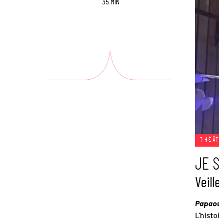
35 MIN
THÉÂ
JE 
Veill
Papaou
L'histo