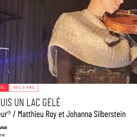
TRE
DÈS 3 ANS
SUIS UN LAC GELÉ
eur® / Matthieu Roy et Johanna Silberstein
tai
ire