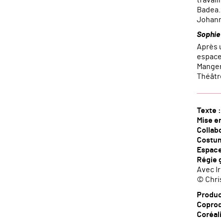
Badea. 
Johann
Sophie
Après 
espace 
Manger 
Théâtr
Texte :
Mise en
Collabo
Costu
Espace
Régie 
Avec Ir
© Chri
Produc
Coprod
Coréal