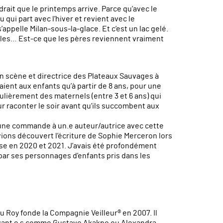
oudrait que le printemps arrive. Parce qu’avec le
qui part avec l’hiver et revient avec le
’appelle Milan-sous-la-glace. Et c’est un lac gelé.
les… Est-ce que les pères reviennent vraiment
n scène et directrice des Plateaux Sauvages à
aient aux enfants qu’à partir de 8 ans, pour une
ulièrement des maternels (entre 3 et 6 ans) qui
r raconter le soir avant qu’ils succombent aux
 une commande à un.e auteur/autrice avec cette
vions découvert l’écriture de Sophie Merceron lors
sse en 2020 et 2021. J’avais été profondément
e par ses personnages d’enfants pris dans les
 Roy fonde la Compagnie Veilleur® en 2007. Il
 vivant·e·s comme Gustave Akakpo ou Alexandra