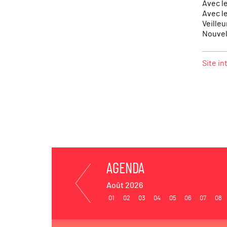
Avec l
Avec le
Veille
Nouvell
Site in
AGENDA
Août 2026
01
02
03
04
05
06
07
08