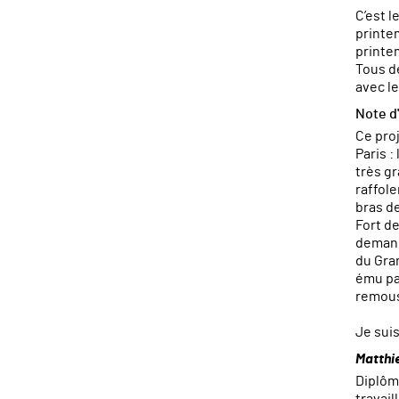
C’est l
printem
printem
Tous d
avec l
Note d
Ce pro
Paris :
très gr
raffole
bras d
Fort d
demand
du Gra
ému par
remous 
Je suis
Matthi
Diplôm
travai