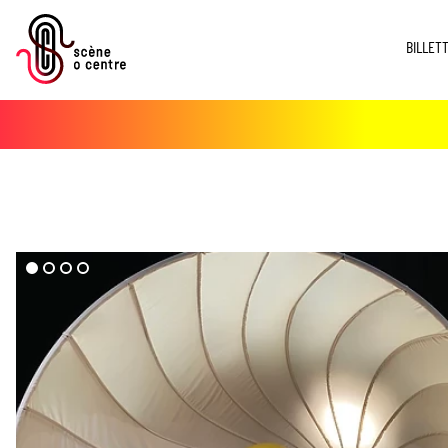
BILLET
dd($imgs->media)