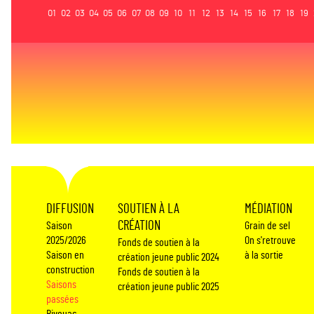
01
02
03
04
05
06
07
08
09
10
11
12
13
14
15
16
17
18
19
DIFFUSION
SOUTIEN À LA
MÉDIATION
CRÉATION
Saison
Grain de sel
2025/2026
On s'retrouve
Fonds de soutien à la
Saison en
à la sortie
création jeune public 2024
construction
Fonds de soutien à la
Saisons
création jeune public 2025
passées