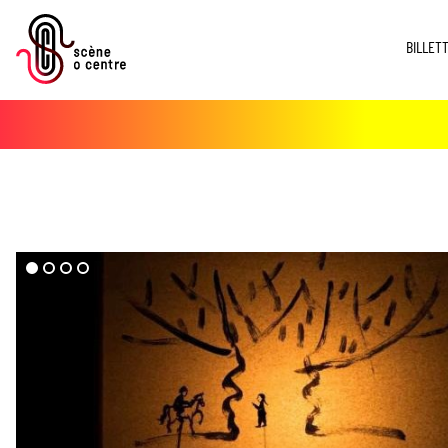
BILLET
dd($imgs->media)