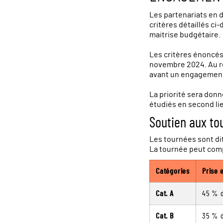
Les partenariats en d
critères détaillés c
maitrise budgétaire.
Les critères énoncés 
novembre 2024. Au re
avant un engagement 
La priorité sera donn
étudiés en second lie
Soutien aux to
Les tournées sont di
La tournée peut comp
Catégories
Prise 
Cat. A
45 % d
Cat. B
35 % d