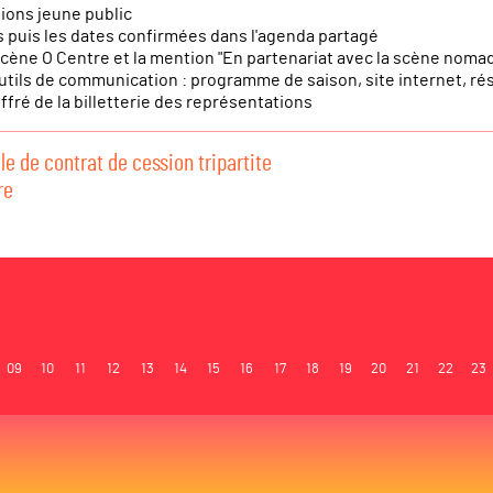
nions jeune public
s puis les dates confirmées dans l'agenda partagé
 Scène O Centre et la mention "En partenariat avec la scène noma
utils de communication : programme de saison, site internet, r
iffré de la billetterie des représentations
e de contrat de cession tripartite
re
09
10
11
12
13
14
15
16
17
18
19
20
21
22
23