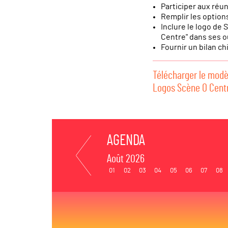
Participer aux réu
Remplir les option
Inclure le logo de
Centre" dans ses o
Fournir un bilan ch
Télécharger le modèl
Logos Scène O Cent
AGENDA
Août 2026
01
02
03
04
05
06
07
08