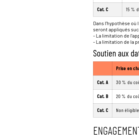
Cat. C
15 % d
Dans l’hypothèse où 
seront appliqués su
- La limitation de l’
- La limitation de la
Soutien aux dat
Prise en ch
Cat. A
30 % du coû
Cat. B
20 % du coû
Cat. C
Non éligibl
ENGAGEMENT