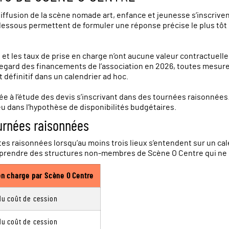
iffusion de la scène nomade art, enfance et jeunesse s’inscriven
i-dessous permettent de formuler une réponse précise le plus tôt
et les taux de prise en charge n’ont aucune valeur contractuelle.
gard des financements de l’association en 2026, toutes mesures
définitif dans un calendrier ad hoc.
ée à l’étude des devis s’inscrivant dans des tournées raisonnée
u dans l’hypothèse de disponibilités budgétaires.
urnées raisonnées
tes raisonnées lorsqu’au moins trois lieux s’entendent sur un c
rendre des structures non-membres de Scène O Centre qui ne bé
en charge par Scène O Centre
u coût de cession
u coût de cession