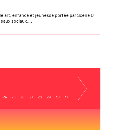
de art, enfance et jeunesse portée par Scène O
éseaux sociaux….
24
25
26
27
28
29
30
31