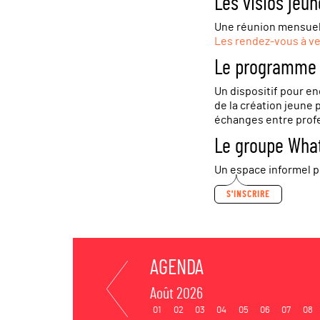
Les visios jeun
Une réunion mensuelle
Les rendez-vous à ve
Le programme m
Un dispositif pour e
de la création jeune 
échanges entre profe
Le groupe Wha
Un espace informel p
S'INSCRIRE
AGENDA
Août 2026
01
02
03
04
05
06
07
08