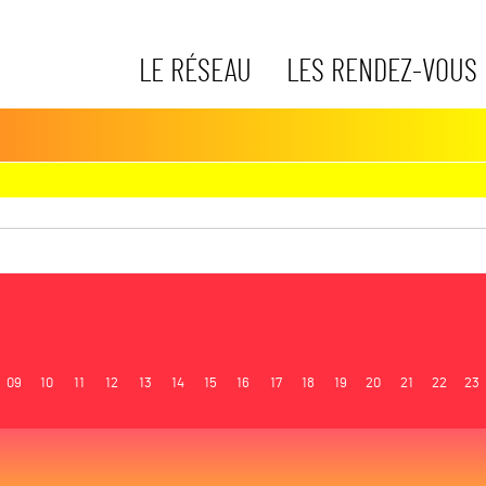
LE RÉSEAU
LES RENDEZ-VOUS
09
10
11
12
13
14
15
16
17
18
19
20
21
22
23