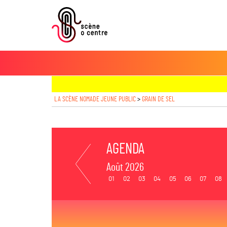
LA SCÈNE NOMADE JEUNE PUBLIC
>
GRAIN DE SEL
AGENDA
Août 2026
01
02
03
04
05
06
07
08